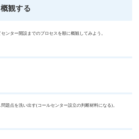
を概観する
てセンター開設までのプロセスを順に概観してみよう。
。
問題点を洗い出す(コールセンター設立の判断材料になる)。