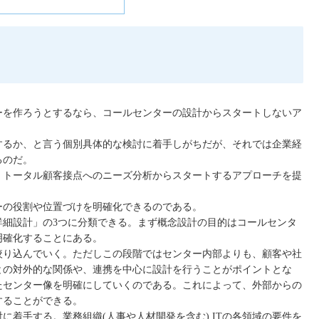
ーを作ろうとするなら、コールセンターの設計からスタートしないア
するか、と言う個別具体的な検討に着手しがちだが、それでは企業経
るのだ。
、トータル顧客接点へのニーズ分析からスタートするアプローチを提
ーの役割や位置づけを明確化できるのである。
詳細設計」の3つに分類できる。まず概念設計の目的はコールセンタ
明確化することにある。
絞り込んでいく。ただしこの段階ではセンター内部よりも、顧客や社
との対外的な関係や、連携を中心に設計を行うことがポイントとな
たセンター像を明確にしていくのである。これによって、外部からの
することができる。
着手する。業務組織(人事や人材開発を含む) ITの各領域の要件を