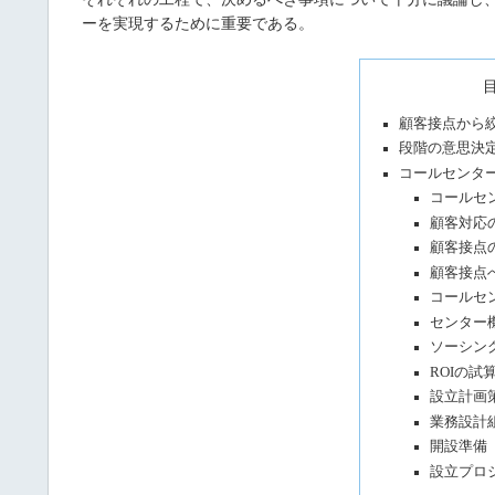
ーを実現するために重要である。
顧客接点から
段階の意思決
コールセンタ
コールセ
顧客対応
顧客接点
顧客接点
コールセ
センター
ソーシン
ROIの試
設立計画
業務設計組
開設準備
設立プロ