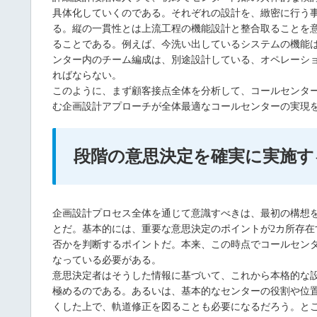
具体化していくのである。それぞれの設計を、緻密に行う
る。縦の一貫性とは上流工程の機能設計と整合取ることを意
ることである。例えば、今洗い出しているシステムの機能
ンター内のチーム編成は、別途設計している、オペレーシ
ればならない。
このように、まず顧客接点全体を分析して、コールセンタ
む企画設計アプローチが全体最適なコールセンターの実現
段階の意思決定を確実に実施す
企画設計プロセス全体を通じて意識すべきは、最初の構想
とだ。基本的には、重要な意思決定のポイントが2カ所存
否かを判断するポイントだ。本来、この時点でコールセン
なっている必要がある。
意思決定者はそうした情報に基づいて、これから本格的な
極めるのである。あるいは、基本的なセンターの役割や位
くした上で、軌道修正を図ることも必要になるだろう。と