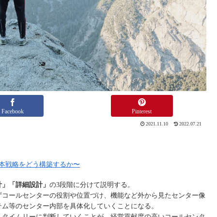
Facebook
Pinterest
2021.11.10
2022.07.21
本戦略をどう構築するか〜
計」「詳細設計」
の3段階に分けて説明する。
ずコールセンターの役割や位置づけ、機能など外から見たセンター像
テム等のセンター内部を具体化していくことになる。
、タイムリーに判断していくことが、経営貢献度の高いコールセンタ