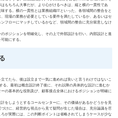
事はもちろん大事だが、より心がけるべきは、縦と横の一貫性であ
味する。横の一貫性とは業務組織ITといった、各領域間の整合をと
は、現場の業務が必要としている要件を満たしているか、あるいはセ
ョンフローにマッチしているかなど、領域間の整合に充分留意しなけ
ーのポジションを明確化し、その上で外部設計を行い、内部設計と進
を可能にする。
る
を立てたら、後は設立まで一気に進めれば良いと言うわけではないこ
在する。最初は概念設計終了後に、それ以降の具体的な設計に進むか
ターの基本的な役割及び、顧客接点全体におけるポジションが明確に
設計をしようとするコールセンターに、その価値があるかどうかを見
置づけに、経営的な視点から見て疑問が生じた場合は、充分論議を尽
ころが実際には、この判断ポイントは省略されてしまうケースが少な