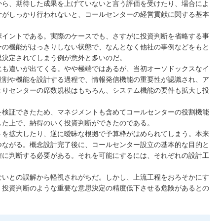
から、期待した成果を上げていないと言う評価を受けたり、場合によ
計がしっかり行われないと、コールセンターの経営貢献に関する基本
ポイントである。実際のケースでも、さすがに投資判断を省略する事
ーの機能がはっきりしない状態で、なんとなく他社の事例などをもと
思決定されてしまう例が意外と多いのだ。
にも違いが出てくる。やや極端ではあるが、当初オーソドックスなイ
役割や機能を設計する過程で、情報発信機能の重要性が認識され、ア
よりセンターの席数規模はもちろん、システム機能の要件も拡大し投
を検証できたため、マネジメントも含めてコールセンターの役割機能
した上で、納得のいく投資判断ができたのである。
トを拡大したり、逆に曖昧な根拠で予算枠がはめられてしまう。本来
つながる。概念設計完了後に、コールセンター設立の基本的な目的と
確に判断する必要がある。それを可能にするには、それぞれの設計工
ないとの誤解から軽視されがちだ。しかし、上流工程をおろそかにす
、投資判断のような重要な意思決定の精度低下させる危険があるとの