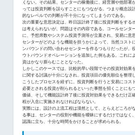
くない。その結果、センターの稼働後に、経営層や他部署
っては投資判断を誤らすことにもつながる。つまり概念設
的なレベルでの判断が不十分になってしまうのである。
次の重要な意思決定は、昨日設計終了後に投資判断をする
は考えられないが、問題はその内容である。コールセンタ
に、予想席数やシステム投資予測等が立案され、安易に意
センターがどのような機能を担うかによって、当然コスト
ンバウンドの問い合わせセンターを作るつもりだったが、
ウトバウンドオペレーションを追加した例もある。これに
資はかなり膨らむこととなった。
しかしこのケースでは、比較的早い段階でその投資対効果
に関する討議が十分になされ、投資項目の優先順位を整理
こうしたプロセスを経ずに、投資判断を行うと安易にコス
必要とされる投資が削られるといった事態を招くことにも
価値、そして機能設計終了後に投資対効果をできるだけ正
程が入念に実施されなければならない。
実際には、設計の上流工程は漠然として、とらえどころが
る事は、センターの役割や機能を曖昧にするだけではなく
認識に立ち、十分な時間をかけることが求められる。