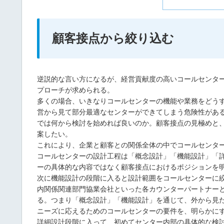
顧客接点から絞り込む
逆説的な言い方になるが、経営貢献度の高いコールセンタ
プローチが求められる。
多くの場合、いきなりコールセンターの機能や業務をどう
営から見て部分最適なセンターができてしまう危険性があ
では何から検討を始めれば良いのか。顧客接点の見極めと
案したい。
これにより、企業と顧客との関係全体の中でコールセンタ
コールセンターの設計工程は「概念設計」「機能設計」「
ーの具体的な内容ではなく顧客接点におけるポジションを
次に機能設計の段階に入ると設計範囲をコールセンターに
内関係関連部門協業会社といった各カウンターパートナー
る。つまり「概念設計」「機能設計」を通じて、外から見
ニーズに応えるためのコールセンターの要件を、明らかに
詳細設計段階に入って、初めてセンター内部の具体的な検討に