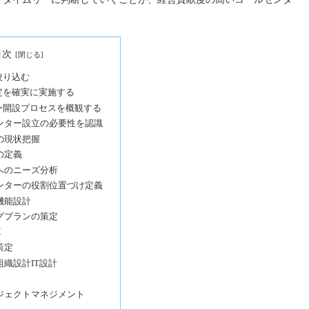
目次
絞り込む
定を確実に実施する
ー開設プロセスを概観する
ンター設立の必要性を認識
の現状把握
の定義
へのニーズ分析
ンターの役割位置づけ定義
機能設計
グプランの策定
算
策定
織設計IT設計
ジェクトマネジメント