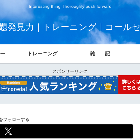
Interesting thing Thoroughly push forward
題発見力｜トレーニング｜コール
ー
トレーニング
雑 記
スポンサーリンク
terをフォローする